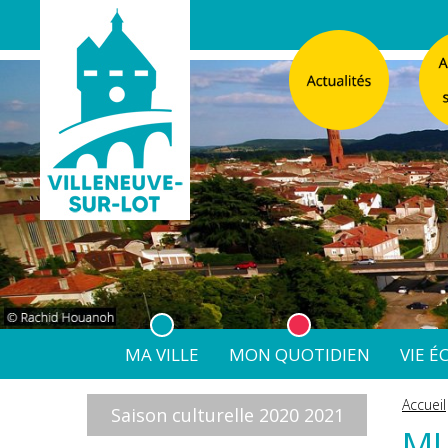
MA VILLE
MON QUOTIDIEN
VIE 
L'Atelier
Vos d
Accueil
Saison culturelle 2020 2021
Listes électorales
Affichage légal numérique
L’Agence Postale Commu
MU