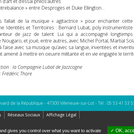
n d’art et d’essai philos’autres
’entrebalance » entre Desproges et Duke Ellington…
s fallait de la musique « agitactrice » pour enchanter cette
e Identités et Territoires : Bernard Lubat, poly instrumentiste
anteur de jazz de talent. Lui qui a accompagné longtemps
 Nougaro, et joué, entre autres, avec Michel Portal, Martial Solal
à l’aise avec sa musique qu’avec sa langue, inventées et inventiv
ont amené à mettre en oeuvre militante et en vie engagée le terri
tion : la Compagnie Lubat de Jazzcogne
: Frédéric Thore
evard de la République - 47300 Villeneuve-sur-Lot - Tél : 05 53 41 53 5
s
Réseaux Sociaux
Affichage Légal
and gives you control over what you want to activate
OK, acce