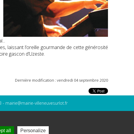
...
es, laissant l’oreille gourmande de cette générosité
toire gascon d’Uzeste.
Dernière modification : vendredi 04 septembre 2020
3 -
mairie@mairie-villeneuvesurlot.fr
Gestion des cookies
Mentions légales
pt all
Personalize