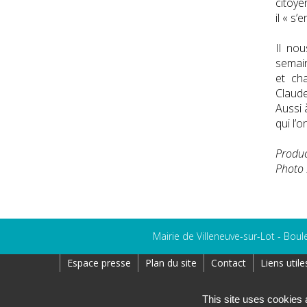
citoye
il « s
Il nou
semain
et ch
Claude
Aussi 
qui l’
Produc
Photo 
Mairie de Villeneuve-sur-Lot - Boul
Espace presse
Plan du site
Contact
Liens utile
Création : AtoutPixel
This site uses cookies 