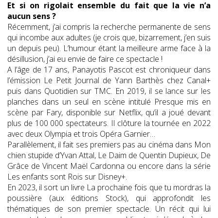
Et si on rigolait ensemble du fait que la vie n’a
aucun sens ?
Récemment, j’ai compris la recherche permanente de sens
qui incombe aux adultes (je crois que, bizarrement, j’en suis
un depuis peu). L’humour étant la meilleure arme face à la
désillusion, j’ai eu envie de faire ce spectacle !
A l’âge de 17 ans, Panayotis Pascot est chroniqueur dans
l’émission Le Petit Journal de Yann Barthès chez Canal+
puis dans Quotidien sur TMC. En 2019, il se lance sur les
planches dans un seul en scène intitulé Presque mis en
scène par Fary, disponible sur Netflix, qu’il a joué devant
plus de 100 000 spectateurs. Il clôture la tournée en 2022
avec deux Olympia et trois Opéra Garnier…
Parallèlement, il fait ses premiers pas au cinéma dans Mon
chien stupide d’Yvan Attal, Le Daim de Quentin Dupieux, De
Grâce de Vincent Maël Cardonna ou encore dans la série
Les enfants sont Rois sur Disney+.
En 2023, il sort un livre La prochaine fois que tu mordras la
poussière (aux éditions Stock), qui approfondit les
thématiques de son premier spectacle. Un récit qui lui