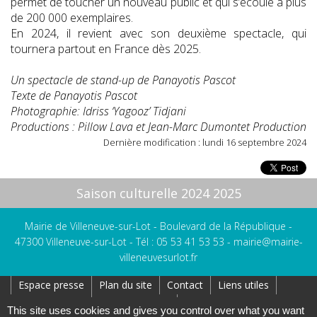
permet de toucher un nouveau public et qui s’écoule à plus
de 200 000 exemplaires.
En 2024, il revient avec son deuxième spectacle, qui
tournera partout en France dès 2025.
Un spectacle de stand-up de Panayotis Pascot
Texte de Panayotis Pascot
Photographie: Idriss ‘Yagooz’ Tidjani
Productions : Pillow Lava et Jean-Marc Dumontet Production
Dernière modification : lundi 16 septembre 2024
Saison culturelle 2024 2025
Mairie de Villeneuve-sur-Lot - Boulevard de la République -
47300 Villeneuve-sur-Lot - Tél : 05 53 41 53 53 -
mairie@mairie-
villeneuvesurlot.fr
Espace presse
Plan du site
Contact
Liens utiles
Réseaux Sociaux
Affichage Légal
This site uses cookies and gives you control over what you want