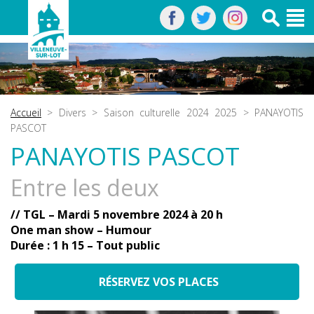
Accueil
>
Divers
>
Saison culturelle 2024 2025
> PANAYOTIS
PASCOT
PANAYOTIS PASCOT
Entre les deux
// TGL – Mardi 5 novembre 2024 à 20 h
One man show – Humour
Durée : 1 h 15 – Tout public
RÉSERVEZ VOS PLACES