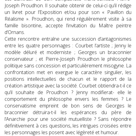
Joseph Proudhon. Il souhaite obtenir de celui-ci qu’il rédige
un livret pour l’Exposition et/ou pour son « Pavillon du
Réalisme ». Proudhon, qui rend régulièrement visite à sa
famille bisontine, accepte l’invitation du Maître peintre
d’Ornans.
Cette rencontre entraîne une succession d’antagonismes
entre les quatre personnages : Courbet l’artiste ; Jenny le
modèle déluré et moderniste ; Georges un braconnier
conservateur ; et Pierre-Joseph Proudhon le philosophe
politique sans concession et particulièrement misogyne. La
confrontation met en exergue le caractère singulier, les
positions intellectuelles de chacun et le rapport de la
création artistique avec la société. Courbet obtiendra-t-il ce
qu’il souhaite de Proudhon ? Jenny modifierat- elle le
comportement du philosophe envers les femmes ? Le
conservatisme empreint de bon sens de Georges le
braconnier détruira-t-il les espérances du père de
l’Anarchie pour une société mutuelliste ? Sans répondre
définitivement à ces questions, les intrigues croisées entre
les personnages les posent avec légèreté et humour.