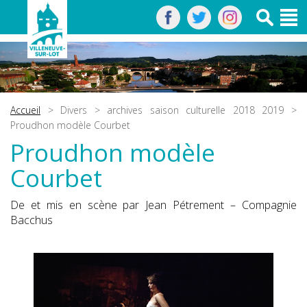
Accueil
>
Divers
>
archives saison culturelle 2018 2019
>
Proudhon modèle Courbet
Proudhon modèle
Courbet
De et mis en scène par Jean Pétrement – Compagnie
Bacchus