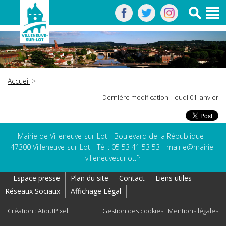
Accueil
>
Dernière modification : jeudi 01 janvier
Mairie de Villeneuve-sur-Lot - Boulevard de la République -
47300 Villeneuve-sur-Lot - Tél : 05 53 41 53 53 -
mairie@mairie-
villeneuvesurlot.fr
Espace presse
Plan du site
Contact
Liens utiles
Réseaux Sociaux
Affichage Légal
Création : AtoutPixel
Gestion des cookies
Mentions légales