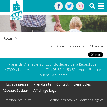
Accueil
>
Dernière modification : jeudi 01 janvier
Mairie de Villeneuve-sur-Lot - Boulevard de la République -
47300 Villeneuve-sur-Lot - Tél : 05 53 41 53 53 -
mairie@mairie-
villeneuvesurlot.fr
Espace presse
Plan du site
Contact
Liens utiles
Réseaux Sociaux
Affichage Légal
Création : AtoutPixel
Gestion des cookies
Mentions légales