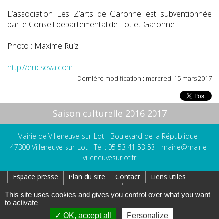
L’association Les Z’arts de Garonne est subventionnée
par le Conseil départemental de Lot-et-Garonne.
Photo : Maxime Ruiz
http://ericseva.com
Dernière modification : mercredi 15 mars 2017
Saison culturelle 2016 2017
Mairie de Villeneuve-sur-Lot - Boulevard de la République -
47300 Villeneuve-sur-Lot - Tél : 05 53 41 53 53 -
mairie@mairie-
villeneuvesurlot.fr
Espace presse
Plan du site
Contact
Liens utiles
Réseaux Sociaux
Affichage Légal
This site uses cookies and gives you control over what you want
to activate
Création : AtoutPixel
Gestion des cookies
Mentions légales
OK, accept all
Personalize