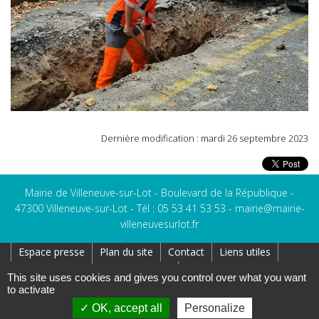
Dernière modification : mardi 26 septembre 2023
Mairie de Villeneuve-sur-Lot - Boulevard de la République -
47300 Villeneuve-sur-Lot - Tél : 05 53 41 53 53 -
mairie@mairie-
villeneuvesurlot.fr
Espace presse
Plan du site
Contact
Liens utiles
Réseaux Sociaux
Affichage Légal
This site uses cookies and gives you control over what you want
to activate
Création : AtoutPixel
Gestion des cookies
Mentions légales
OK, accept all
Personalize