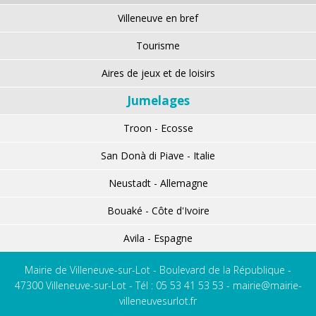
Villeneuve en bref
Tourisme
Aires de jeux et de loisirs
Jumelages
Troon - Ecosse
San Donà di Piave - Italie
Neustadt - Allemagne
Bouaké - Côte d'Ivoire
Avila - Espagne
Mairie de Villeneuve-sur-Lot - Boulevard de la République -
47300 Villeneuve-sur-Lot - Tél : 05 53 41 53 53 -
mairie@mairie-
villeneuvesurlot.fr