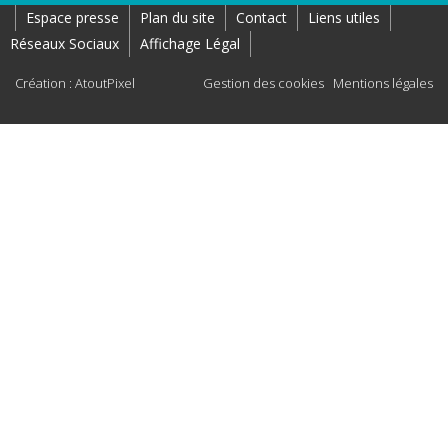
Espace presse
Plan du site
Contact
Liens utiles
Réseaux Sociaux
Affichage Légal
Création : AtoutPixel
Gestion des cookies
Mentions légales